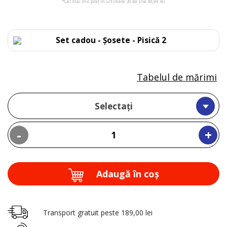
*Cel mai mic preț în ultimele 30 de zile 48,99 lei
Set cadou - Șosete - Pisică 2
Tabelul de mărimi
Selectați
-
+
Adaugă în coş
Transport gratuit peste 189,00 lei