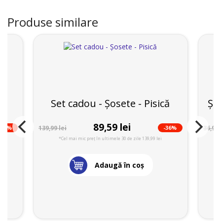
Produse similare
 -
Set cadou - Șosete - Pisică
Șos
89,59 lei
-40%
-36%
139,99 lei
36,99 
*Cel mai mic preț în ultimele 30 de zile 139,99 lei
Adaugă în coş