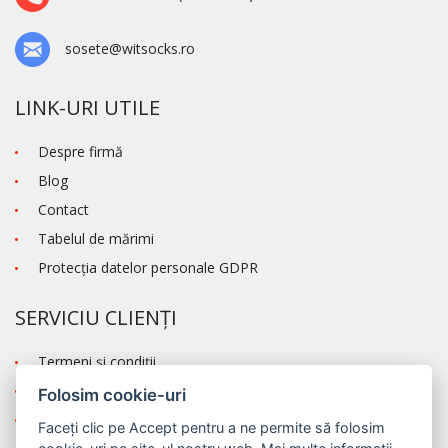
sosete@witsocks.ro
LINK-URI UTILE
Despre firmă
Blog
Contact
Tabelul de mărimi
Protecţia datelor personale GDPR
SERVICIU CLIENȚI
Termeni şi condiţii
Transportul și modalitatea de plată
Folosim cookie-uri
Reclamaţie
Faceți clic pe
Accept
pentru a ne permite să folosim