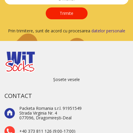
Trimite
Prin trimitere, sunt de acord cu procesarea
datelor personale
Șosete vesele
CONTACT
Packeta Romania s.r.l. 91951549
Strada Virginia Nr. 4
077096, Dragomirești-Deal
+40 373 811 126 (9:00-17:00)