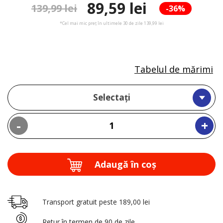
89,59 lei
139,99 lei
-36%
*Cel mai mic preț în ultimele 30 de zile 139,99 lei
Tabelul de mărimi
Selectați
-
+
Adaugă în coş
Transport gratuit peste 189,00 lei
Retur în termen de 90 de zile