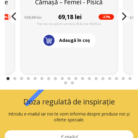
ase
Cămașă – Femei - Pisică
69,18 lei
-28%
-37%
109,99 lei
48,99 
*Cel mai mic preț în ultimele 30 de zile 109,99 lei
Adaugă în coş
Doza regulată de inspirație
Introdu e-mailul iar noi te vom informa despre produse noi și
oferte speciale.