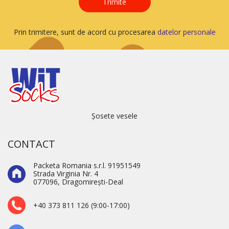
Trimite
Prin trimitere, sunt de acord cu procesarea
datelor personale
Șosete vesele
CONTACT
Packeta Romania s.r.l. 91951549
Strada Virginia Nr. 4
077096, Dragomirești-Deal
+40 373 811 126 (9:00-17:00)