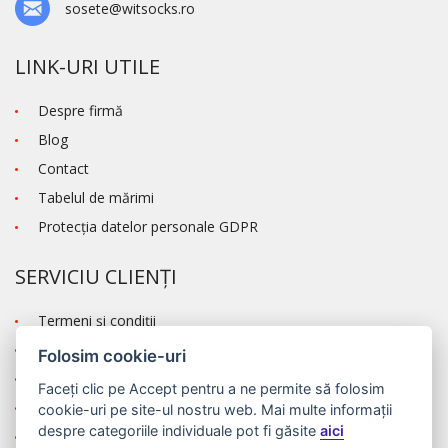
sosete@witsocks.ro
LINK-URI UTILE
Despre firmă
Blog
Contact
Tabelul de mărimi
Protecţia datelor personale GDPR
SERVICIU CLIENȚI
Termeni şi condiţii
Transportul și modalitatea de plată
Folosim cookie-uri
Reclamaţie
Faceți clic pe
Accept
pentru a ne permite să folosim
Autentificare
cookie-uri pe site-ul nostru web. Mai multe informații
despre categoriile individuale pot fi găsite
aici
Înregistrare