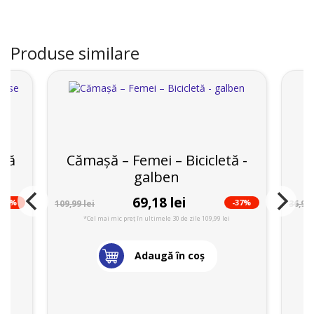
Produse similare
etă
Cămașă – Femei – Bicicletă -
Ș
galben
69,18 lei
-33%
-37%
109,99 lei
36,99 
*Cel mai mic preț în ultimele 30 de zile 109,99 lei
Adaugă în coş