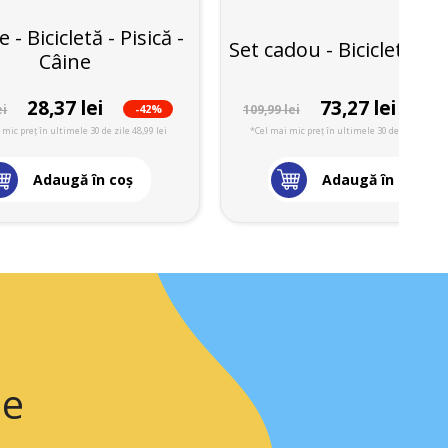
 - Bicicletă - Pisică -
Set cadou - Bicicletă - j
Câine
28,37 lei
73,27 lei
-42%
-33
ei
109,99 lei
 mic preț în ultimele 30 de zile 48,99 lei
*Cel mai mic preț în ultimele 30 de zile 109,99 
Adaugă în coş
Adaugă în coş
ie