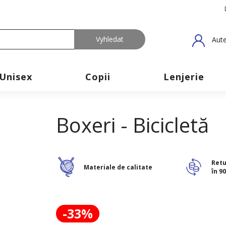
Aute
Unisex
Copii
Lenjerie
Boxeri - Bicicletă
Retu
Materiale de calitate
în 90
-33%