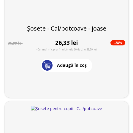
Șosete - Cal/potcoave - joase
26,33 lei
-28%
36,99 lei
*Cel mai mic preț în ultimele 30 de zile 36,99 lei
Adaugă în coş