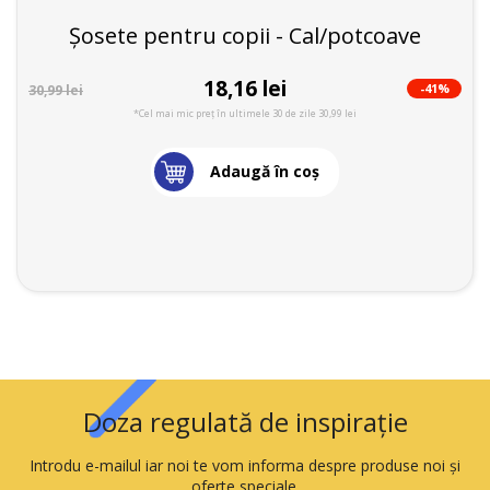
Șosete pentru copii - Cal/potcoave
18,16 lei
-41%
30,99 lei
*Cel mai mic preț în ultimele 30 de zile 30,99 lei
Adaugă în coş
Doza regulată de inspirație
Introdu e-mailul iar noi te vom informa despre produse noi și
oferte speciale.