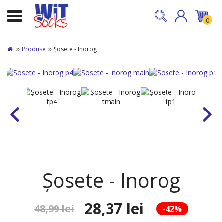
0
Produse
Șosete - Inorog
Șosete - Inorog
28,37 lei
48,99 lei
-42%