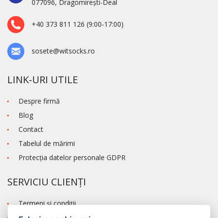
077096, Dragomirești-Deal
+40 373 811 126 (9:00-17:00)
sosete@witsocks.ro
LINK-URI UTILE
Despre firmă
Blog
Contact
Tabelul de mărimi
Protecţia datelor personale GDPR
SERVICIU CLIENȚI
Termeni şi condiţii
Transportul și modalitatea de plată