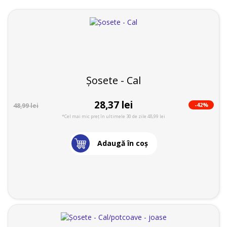
Șosete - Cal
28,37 lei
-42%
48,99 lei
*Cel mai mic preț în ultimele 30 de zile 48,99 lei
Adaugă în coş