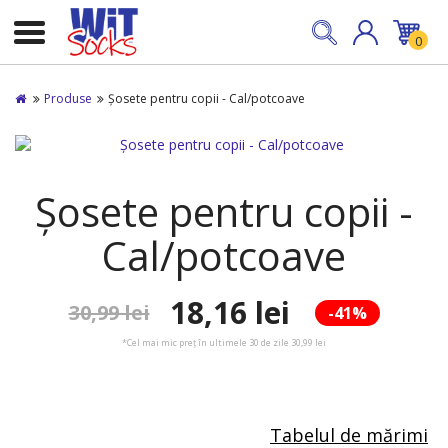
0
Produse
Șosete pentru copii - Cal/potcoave
Șosete pentru copii -
Cal/potcoave
18,16 lei
30,99 lei
-41%
*Cel mai mic preț în ultimele 30 de zile 30,99 lei
Tabelul de mărimi