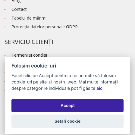
Blog
Contact
Tabelul de mărimi
Protecţia datelor personale GDPR
SERVICIU CLIENȚI
Termeni şi condiţii
Transportul și modalitatea de plată
Folosim cookie-uri
Reclamaţie
Faceți clic pe
Accept
pentru a ne permite să folosim
Autentificare
cookie-uri pe site-ul nostru web. Mai multe informații
despre categoriile individuale pot fi găsite
aici
Înregistrare
Accept
©2026 MODA ČAPEK s.r.o. Made by
INIZIO Internet media s.r.o.
|
nastavení cookies
Setări cookie