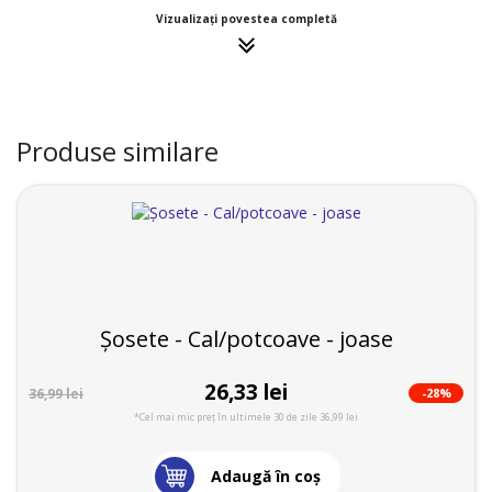
Vizualizați povestea completă
Produse similare
Șosete - Cal/potcoave - joase
26,33 lei
-28%
36,99 lei
*Cel mai mic preț în ultimele 30 de zile 36,99 lei
Adaugă în coş