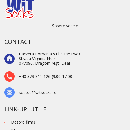
Șosete vesele
CONTACT
Packeta Romania s.r.l. 91951549
Strada Virginia Nr. 4
077096, Dragomirești-Deal
+40 373 811 126 (9:00-17:00)
sosete@witsocks.ro
LINK-URI UTILE
Despre firmă