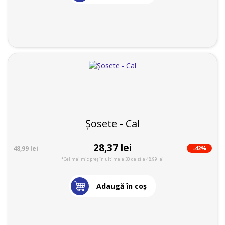
Șosete - Cal
28,37 lei
-42%
48,99 lei
*Cel mai mic preț în ultimele 30 de zile 48,99 lei
Adaugă în coş