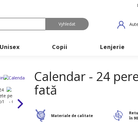
Aute
Unisex
Copii
Lenjerie
Calendar - 24 pere
fată
Retu
Materiale de calitate
în 90