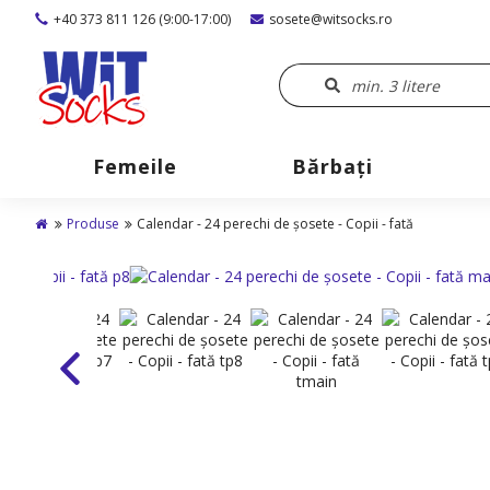
+40 373 811 126 (9:00-17:00)
sosete@witsocks.ro
Femeile
Bărbaţi
Produse
Calendar - 24 perechi de șosete - Copii - fată