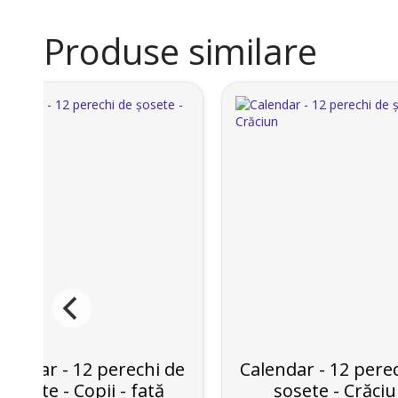
Produse similare
lendar - 12 perechi de
Calendar - 12 pere
șosete - Copii - fată
șosete - Crăci