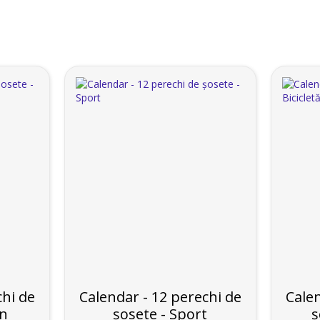
chi de
Calendar - 12 perechi de
Calen
un
șosete - Sport
ș