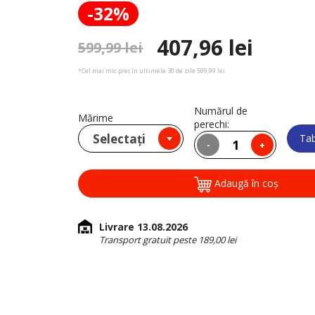
-32%
407,96 lei
599,99 lei
*Cel mai mic preț în ultimele 30 de zile 599,99 lei
Numărul de
Mărime
perechi:
Selectați
Tab
-
+
Adaugă în coş
Livrare 13.08.2026
Transport gratuit peste 189,00 lei