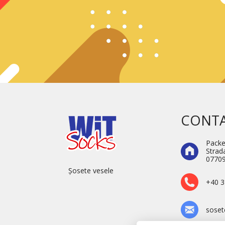
CONT
Packe
Strada
07709
Șosete vesele
+40 3
soset