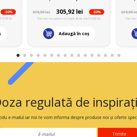
305,92 lei
-50%
-50%
619,99 lei
619,99 le
619,99 lei
*Cel mai mic preț în ultimele 30 de zile 619,99 lei
*Cel mai 
ş
Adaugă în coş
oza regulată de inspiraț
rodu e-mailul iar noi te vom informa despre produse noi și oferte speci
Trimite