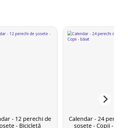
dar - 12 perechi de
Calendar - 24 perechi
osete - Bicicletă
șosete - Copii - băia