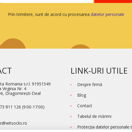
Prin trimitere, sunt de acord cu procesarea
datelor personale
ACT
LINK-URI UTILE
ta Romania s.r.l. 91951549
Despre firmă
 Virginia Nr. 4
6, Dragomirești-Deal
Blog
Contact
73 811 126 (9:00-17:00)
Tabelul de mărimi
e@witsocks.ro
Protecţia datelor personale