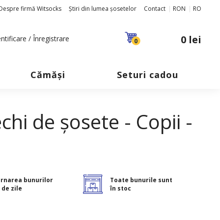
Despre firmă Witsocks
Știri din lumea șosetelor
Contact
RON
RO
0 lei
ntificare / Înregistrare
0
Cămăși
Seturi cadou
chi de șosete - Copii -
rnarea bunurilor
Toate bunurile sunt
 de zile
în stoc