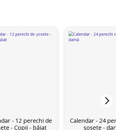
dar - 12 perechi de
Calendar - 24 perechi
ete - Copii - băiat
șosete - damă