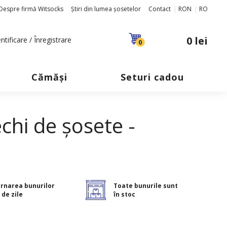
Despre firmă Witsocks
Știri din lumea șosetelor
Contact
RON
RO
0 lei
ntificare / Înregistrare
0
Cămăși
Seturi cadou
chi de șosete -
rnarea bunurilor
Toate bunurile sunt
 de zile
în stoc