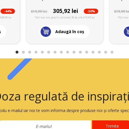
305,92 lei
-44%
-50%
619,99 lei
519,99 le
549,99 lei
*Cel mai mic preț în ultimele 30 de zile 619,99 lei
*Cel mai 
ş
Adaugă în coş
oza regulată de inspiraț
rodu e-mailul iar noi te vom informa despre produse noi și oferte speci
Trimite