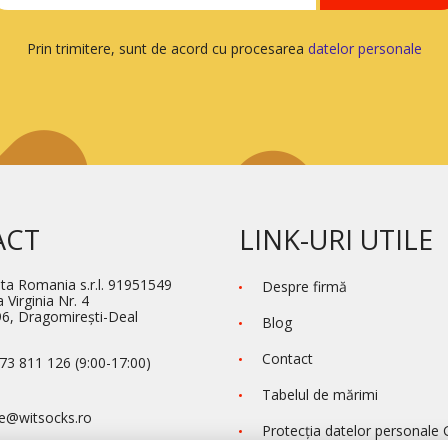
Prin trimitere, sunt de acord cu procesarea
datelor personale
ACT
LINK-URI UTILE
ta Romania s.r.l. 91951549
Despre firmă
 Virginia Nr. 4
6, Dragomirești-Deal
Blog
Contact
73 811 126 (9:00-17:00)
Tabelul de mărimi
e@witsocks.ro
Protecţia datelor personale