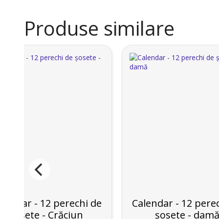
Produse similare
lendar - 12 perechi de
Calendar - 12 pere
șosete - Crăciun
șosete - dam