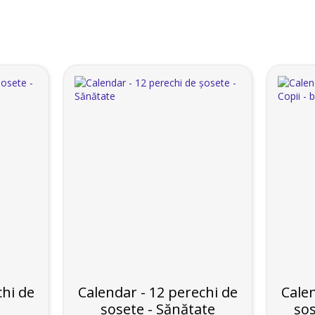
chi de
Calendar - 12 perechi de
Calen
ă
șosete - Sănătate
șos