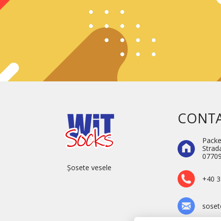
CONT
Packe
Strada
07709
Șosete vesele
+40 3
soset