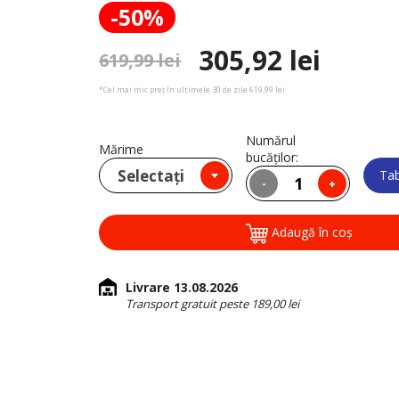
-50%
305,92 lei
619,99 lei
*Cel mai mic preț în ultimele 30 de zile 619,99 lei
Numărul
Mărime
bucăţilor:
Selectați
Tab
-
+
Adaugă în coş
Livrare 13.08.2026
Transport gratuit peste 189,00 lei