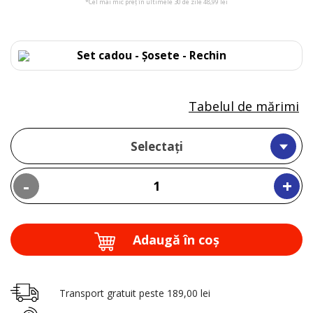
*Cel mai mic preț în ultimele 30 de zile 48,99 lei
Set cadou - Șosete - Rechin
Tabelul de mărimi
Selectați
-
+
Adaugă în coş
Transport gratuit peste 189,00 lei