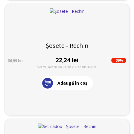
Șosete - Rechin
22,24 lei
-39%
36,99 lei
*Cel mai mic preț în ultimele 30 de zile 36,99 lei
Adaugă în coş