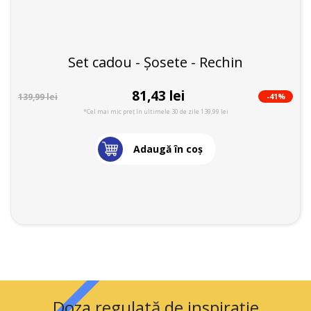
Set cadou - Șosete - Rechin
81,43 lei
-41%
139,99 lei
*Cel mai mic preț în ultimele 30 de zile 139,99 lei
Adaugă în coş
Doza regulată de inspirație