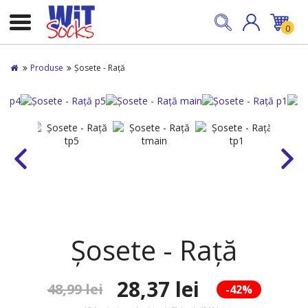
0
Produse
Șosete - Rață
Șosete - Rață
28,37 lei
48,99 lei
-42%