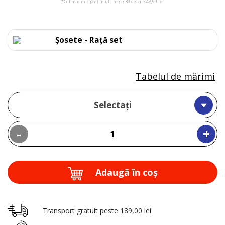
*Cel mai mic preț în ultimele 30 de zile 48,99 lei
Șosete - Rață set
Tabelul de mărimi
Selectați
-
+
Adaugă în coş
Transport gratuit peste 189,00 lei