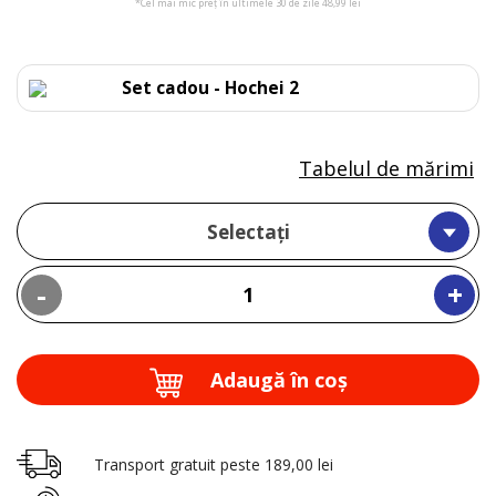
*Cel mai mic preț în ultimele 30 de zile 48,99 lei
Set cadou - Hochei 2
Tabelul de mărimi
Selectați
-
+
Adaugă în coş
Transport gratuit peste 189,00 lei