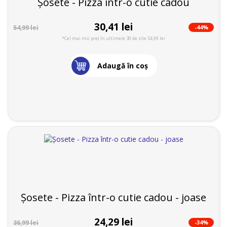
Șosete - Pizza într-o cutie cadou
30,41 lei
-44%
54,99 lei
*Cel mai mic preț în ultimele 30 de zile 54,99 lei
Adaugă în coş
Șosete - Pizza într-o cutie cadou - joase
24,29 lei
-34%
36,99 lei