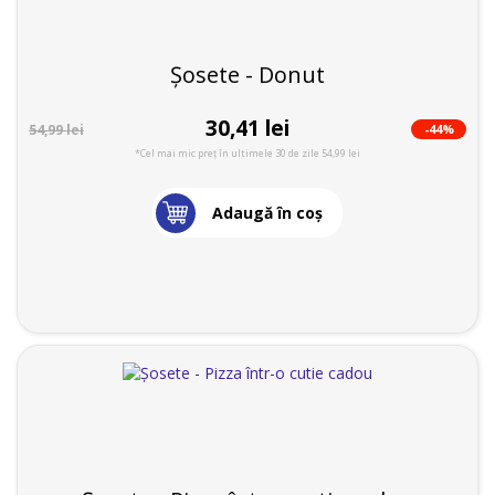
Șosete - Donut
30,41 lei
-44%
54,99 lei
*Cel mai mic preț în ultimele 30 de zile 54,99 lei
Adaugă în coş