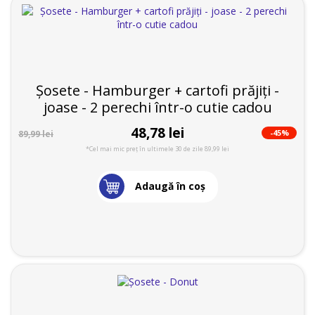
Șosete - Hamburger + cartofi prăjiți -
joase - 2 perechi într-o cutie cadou
48,78 lei
-45%
89,99 lei
*Cel mai mic preț în ultimele 30 de zile 89,99 lei
Adaugă în coş