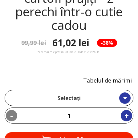
perechi într-o cutie
cadou
61,02 lei
99,99 lei
-38%
*Cel mai mic preț în ultimele 30 de zile 99,99 lei
Tabelul de mărimi
Selectați
-
+