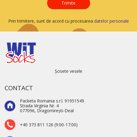
Trimite
Prin trimitere, sunt de acord cu procesarea
datelor personale
Șosete vesele
CONTACT
Packeta Romania s.r.l. 91951549
Strada Virginia Nr. 4
077096, Dragomirești-Deal
+40 373 811 126 (9:00-17:00)