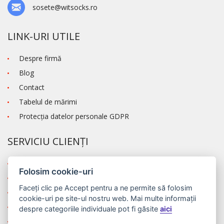
sosete@witsocks.ro
LINK-URI UTILE
Despre firmă
Blog
Contact
Tabelul de mărimi
Protecţia datelor personale GDPR
SERVICIU CLIENȚI
Termeni şi condiţii
Folosim cookie-uri
Transportul și modalitatea de plată
Faceți clic pe
Accept
pentru a ne permite să folosim
Reclamaţie
cookie-uri pe site-ul nostru web. Mai multe informații
Autentificare
despre categoriile individuale pot fi găsite
aici
Înregistrare