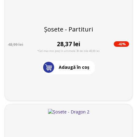
Șosete - Partituri
28,37 lei
-42%
48,99 lei
*Cel mai mic preț în ultimele 30 de zile 48,99 lei
Adaugă în coş