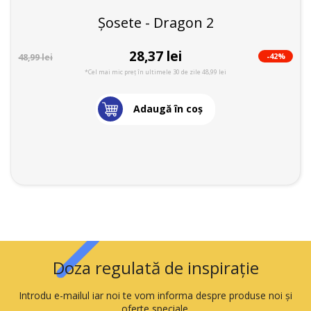
Șosete - Dragon 2
28,37 lei
-42%
48,99 lei
*Cel mai mic preț în ultimele 30 de zile 48,99 lei
Adaugă în coş
Doza regulată de inspirație
Introdu e-mailul iar noi te vom informa despre produse noi și
oferte speciale.