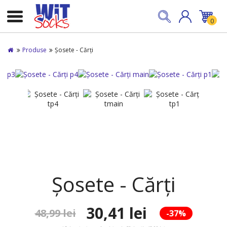
0
Produse
Șosete - Cărți
Șosete - Cărți
30,41 lei
48,99 lei
-37%