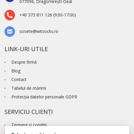
077096, Dragomirești-Deal
+40 373 811 126 (9:00-17:00)
sosete@witsocks.ro
LINK-URI UTILE
Despre firmă
Blog
Contact
Tabelul de mărimi
Protecţia datelor personale GDPR
SERVICIU CLIENȚI
Termeni şi condiţii
Transportul și modalitatea de plată