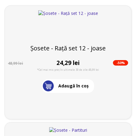
Șosete - Rață set 12 - joase
24,29 lei
-50%
48,99 lei
*Cel mai mic preț în ultimele 30 de zile 48,99 lei
Adaugă în coş