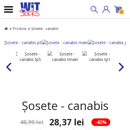
0
Produse
Șosete - canabis
Șosete - canabis
28,37 lei
48,99 lei
-42%