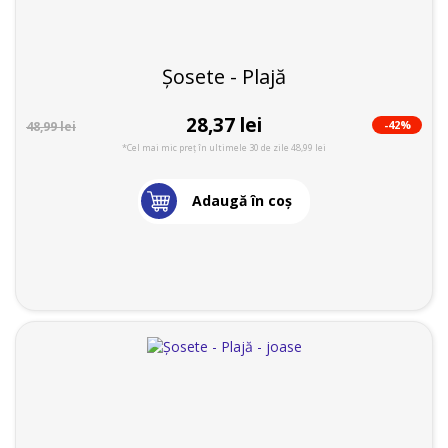
Șosete - Plajă
28,37 lei
-42%
48,99 lei
*Cel mai mic preț în ultimele 30 de zile 48,99 lei
Adaugă în coş