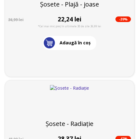
Șosete - Plajă - joase
22,24 lei
-39%
36,99 lei
*Cel mai mic preț în ultimele 30 de zile 36,99 lei
Adaugă în coş
Șosete - Radiație
28,37 lei
-42%