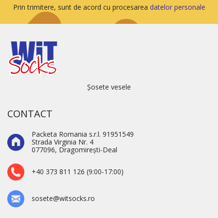
Prin trimitere, sunt de acord cu procesarea
datelor personale
Șosete vesele
CONTACT
Packeta Romania s.r.l. 91951549
Strada Virginia Nr. 4
077096, Dragomirești-Deal
+40 373 811 126 (9:00-17:00)
sosete@witsocks.ro