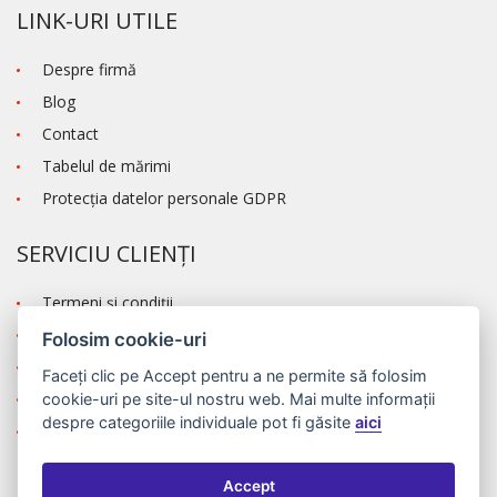
LINK-URI UTILE
Despre firmă
Blog
Contact
Tabelul de mărimi
Protecţia datelor personale GDPR
SERVICIU CLIENȚI
Termeni şi condiţii
Transportul și modalitatea de plată
Folosim cookie-uri
Reclamaţie
Faceți clic pe
Accept
pentru a ne permite să folosim
Autentificare
cookie-uri pe site-ul nostru web. Mai multe informații
despre categoriile individuale pot fi găsite
aici
Înregistrare
Accept
©2026 MODA ČAPEK s.r.o. Made by
INIZIO Internet media s.r.o.