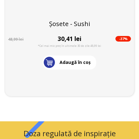
Șosete - Sushi
30,41 lei
-37%
48,99 lei
*Cel mai mic preț în ultimele 30 de zile 48,99 lei
Adaugă în coş
Doza regulată de inspirație