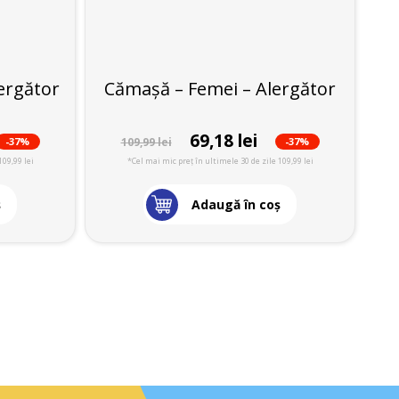
ergător
Cămașă – Femei – Alergător
69,18 lei
-37%
-37%
109,99 lei
109,99 lei
*Cel mai mic preț în ultimele 30 de zile 109,99 lei
ş
Adaugă în coş