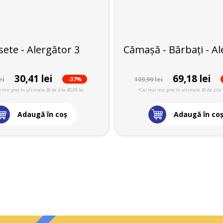
sete - Alergător 3
Cămașă - Bărbați - Al
30,41 lei
69,18 lei
-37%
ei
109,99 lei
 mic preț în ultimele 30 de zile 48,99 lei
*Cel mai mic preț în ultimele 30 de zile 
Adaugă în coş
Adaugă în co