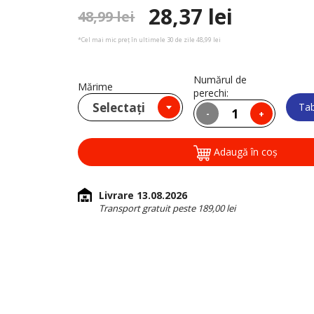
28,37 lei
48,99 lei
*Cel mai mic preț în ultimele 30 de zile 48,99 lei
Numărul de
Mărime
perechi:
Selectați
Tab
-
+
Adaugă în coş
Livrare 13.08.2026
Transport gratuit peste 189,00 lei