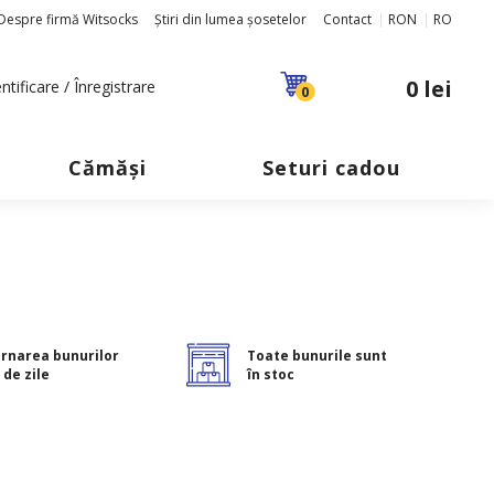
Despre firmă Witsocks
Știri din lumea șosetelor
Contact
RON
RO
0 lei
ntificare / Înregistrare
0
Cămăși
Seturi cadou
rnarea bunurilor
Toate bunurile sunt
 de zile
în stoc