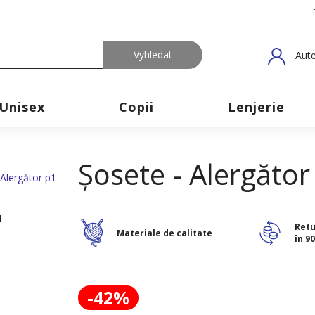
Aute
Unisex
Copii
Lenjerie
Șosete - Alergător
Retu
Materiale de calitate
în 90
-42%