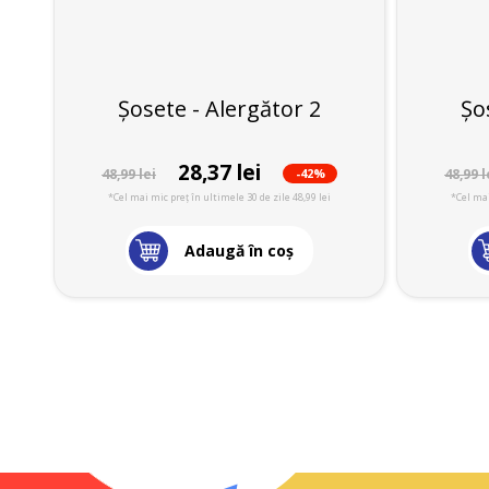
Șosete - Alergător 2
Șo
28,37 lei
-42%
48,99 lei
48,99 l
*Cel mai mic preț în ultimele 30 de zile 48,99 lei
*Cel mai
Adaugă în coş