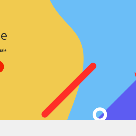
ie
ale.