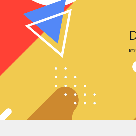
D
Int