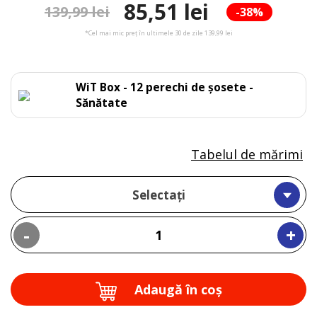
85,51 lei
139,99 lei
-38%
*Cel mai mic preț în ultimele 30 de zile 139,99 lei
WiT Box - 12 perechi de șosete -
Sănătate
Tabelul de mărimi
Selectați
-
+
Adaugă în coş