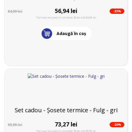
56,94 lei
-33%
84,99 lei
*Cel mai mic preț în ultimele 30 de zile 84,99 lei
Adaugă în coş
Set cadou - Șosete termice - Fulg - gri
73,27 lei
-26%
99,99 lei
*Cel mai mic preț în ultimele 30 de zile 99,99 lei