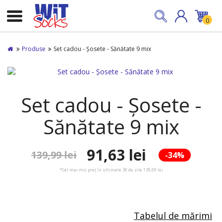
0
Produse
Set cadou - Șosete - Sănătate 9 mix
Set cadou - Șosete -
Sănătate 9 mix
91,63 lei
139,99 lei
-34%
*Cel mai mic preț în ultimele 30 de zile 139,99 lei
Tabelul de mărimi