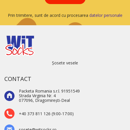
Prin trimitere, sunt de acord cu procesarea
datelor personale
Șosete vesele
CONTACT
Packeta Romania s.r.l. 91951549
Strada Virginia Nr. 4
077096, Dragomirești-Deal
+40 373 811 126 (9:00-17:00)
sosete@witsocks.ro