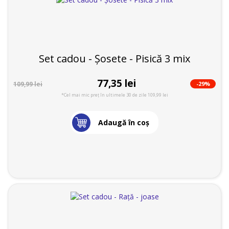
Set cadou - Șosete - Pisică 3 mix
77,35 lei
-29%
109,99 lei
*Cel mai mic preț în ultimele 30 de zile 109,99 lei
Adaugă în coş