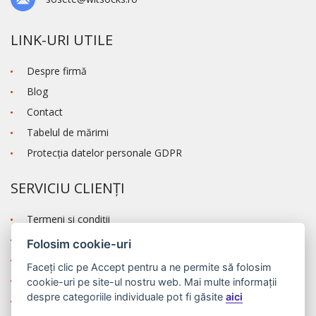
LINK-URI UTILE
Despre firmă
Blog
Contact
Tabelul de mărimi
Protecţia datelor personale GDPR
SERVICIU CLIENȚI
Termeni şi condiţii
Transportul și modalitatea de plată
Folosim cookie-uri
Reclamaţie
Faceți clic pe
Accept
pentru a ne permite să folosim
Autentificare
cookie-uri pe site-ul nostru web. Mai multe informații
despre categoriile individuale pot fi găsite
aici
Înregistrare