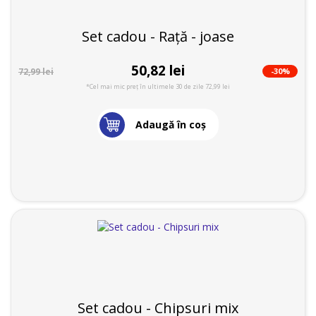
Set cadou - Rață - joase
50,82 lei
-30%
72,99 lei
*Cel mai mic preț în ultimele 30 de zile 72,99 lei
Adaugă în coş
Set cadou - Chipsuri mix